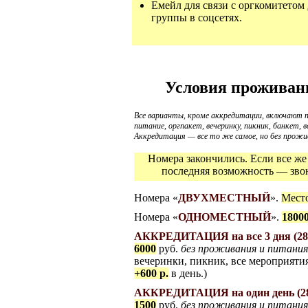
Емейл для связи с оргкомитетом
группы в соцсетях.
Условия проживан
Вcе варианты, кроме аккредитации, включают 
питание, оргпакет, вечеринку, пикник, банкет, 
Аккредитация — все то же самое, но без прожи
Номера закончились. Если все же
последняя возможность — зво
Номера «
ДВУХМЕСТНЫЙ
».
Мест
Номера «
ОДНОМЕСТНЫЙ
».
1800
АККРЕДИТАЦИЯ на все 3 дня (28, 
6000
руб.
без проживания и питани
вечеринки, пикник, все мероприяти
+600 р.
в день.)
АККРЕДИТАЦИЯ на один день (28 
1500
руб.
без проживания и питани