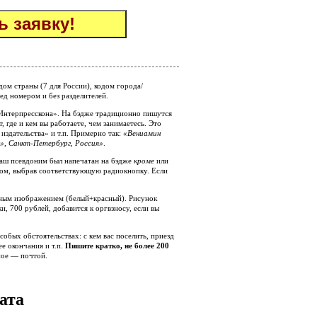
дом страны (7 для России), кодом города/
ред номером и без разделителей.
Интерпресскона». На бэдже традиционно пишутся
, где и кем вы работаете, чем занимаетесь. Это
издательства» и т.п. Примерно так:
«Вениамин
, Санкт-Петербург, Россия»
.
 ваш псевдоним был напечатан на бэдже
кроме
или
ом, выбрав соответствующую радиокнопку. Если
тным изображением (белый+красный). Рисунок
, 700 рублей, добавится к оргвзносу, если вы
обых обстоятельствах: с кем вас поселить, приезд
ее окончания и т.п.
Пишите кратко, не более 200
ое — почтой.
ата