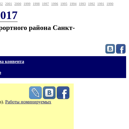
02
2001
2000
1999
1998
1997
1996
1995
1994
1993
1992
1991
1990
017
рортного района Санкт-
а конвента
о
а).
Работы номинируемых