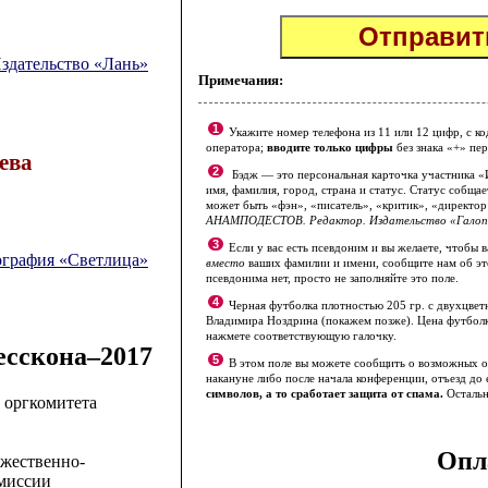
здательство «Лань»
Примечания:
1
Укажите номер телефона из 11 или 12 цифр, с ко
оператора;
вводите только цифры
без знака «+» пе
ева
2
Бэдж — это персональная карточка участника «
имя, фамилия, город, страна и статус. Статус собщает
может быть «фэн», «писатель», «критик», «директор 
АНАМПОДЕСТОВ. Редактор. Издательство «Галоп»
3
Если у вас есть псевдоним и вы желаете, чтобы
графия «Светлица»
вместо
ваших фамилии и имени, сообщите нам об эт
псевдонима нет, просто не заполняйте это поле.
4
Черная футболка плотностью 205 гр. с двухцве
Владимира Ноздрина (покажем позже). Цена футболки
нажмете соответствующую галочку.
есскона–2017
5
В этом поле вы можете сообщить о возможных ос
накануне либо после начала конференции, отъезд до 
символов, а то сработает защита от спама.
Остальн
 оргкомитета
Опл
ожественно-
миссии