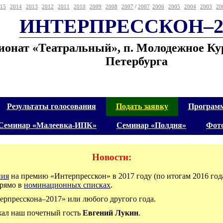
15
2014
2013
2012
2011
2010
2009
2008
2007
/
2007
2006
2005
2004
2003
20
ИНТЕРПРЕССКОН–2
сионат «Театральный», п. Молодежное Ку
Петербурга
Результаты голосования
Подать заявку
Программ
Семинар «Малеевка-ИПК»
Семинар «Полдня»
Фот
Новости:
ния
на премию «Интерпресскон» в 2017 году (по итогам 2016 год
рямо в
номинационных списках
.
рпресскона–2017» или любого другого года.
жал наш почетный гость
Евгений Лукин
.