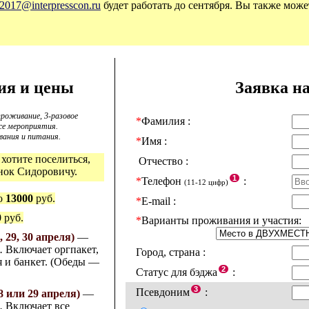
2017@interpresscon.ru
будет работать до сентября. Вы также може
ия и цены
Заявка на
проживание,
3-разовое
*
Фамилия :
все мероприятия.
вания и питания.
*
Имя :
 хотите поселиться,
Отчество :
нок Сидоровичу.
1
*
Телефон
:
(11-12 цифр)
о
13000
руб.
*
E-mail :
0
руб.
*
Варианты проживания и участия:
29, 30 апреля)
—
я.
Включает оргпакет,
Город, страна :
я и банкет. (Обеды —
2
Статус для бэджа
:
3
Псевдоним
:
или 29 апреля)
—
я.
Включает все