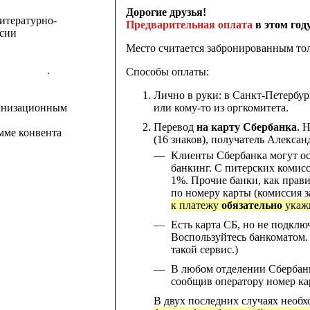
Дорогие друзья!
итературно-
Предварительная оплата
в этом год
ссии
Место считается забронированным тол
всякой х...
.
Способы оплаты:
Лично в руки: в Санкт-Петербу
или кому-то из оргкомитета
.
рганизационным
Перевод
на карту Сбербанка
. 
мме конвента
(16 знаков), получатель Алекса
Клиенты Сбербанка могут ос
банкинг. С питерских комисс
1%. Прочие банки, как прав
по номеру карты (комиссия з
к платежу
обязательно
укаж
Есть карта СБ, но не подкл
Воспользуйтесь банкоматом.
такой сервис.)
В любом отделении Сбербан
сообщив оператору номер ка
В двух последних случаях необ