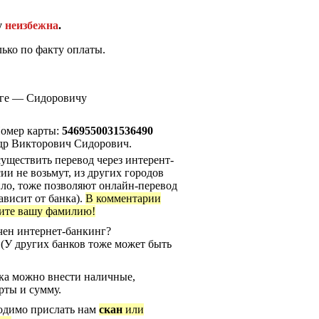
у
неизбежна
.
ько по факту оплаты.
рге — Сидоровичу
Номер карты:
5469550031536490
ндр Викторович Сидорович.
уществить перевод через интерент-
ии не возьмут, из других городов
ило, тоже позволяют онлайн-перевод
ависит от банка).
В комментарии
ите вашу фамилию!
ючен интернет-банкинг?
 (У других банков тоже может быть
ка можно внести наличные,
рты и сумму.
ходимо прислать нам
скан
или