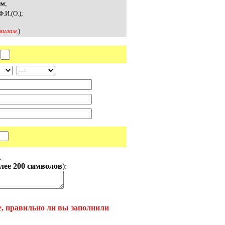
им
;
Ф.И.(О.);
вилам.
)
,
олее 200 символов
):
е, правильно ли вы заполнили