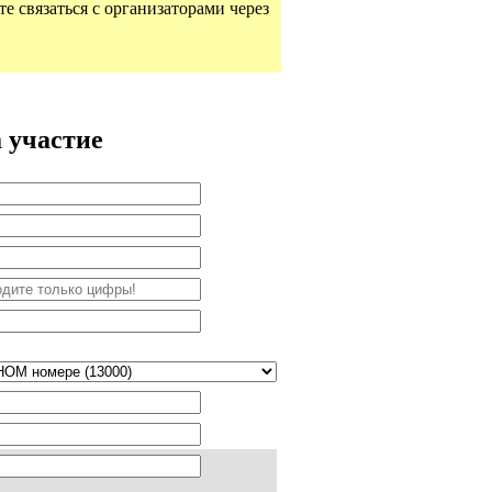
те связаться с организаторами через
 участие