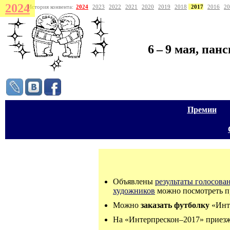
2024
История конвента:
2024
2023
2022
2021
2020
2019
2018
2017
2016
20
6
–
9 мая
, пан
Премии
Объявлены
результаты голосова
художников
можно посмотреть п
Можно
заказать футболку
«Инте
На «Интерпрескон–2017» приез